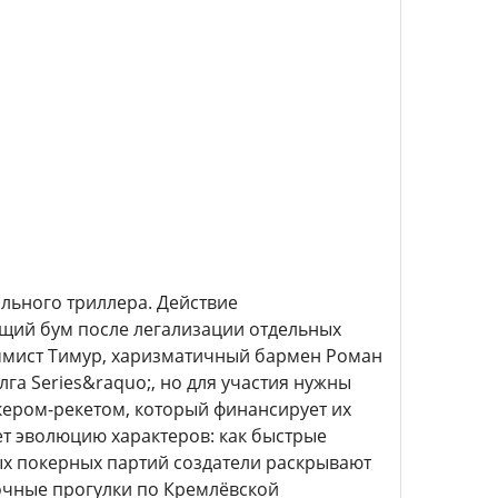
льного триллера. Действие
ящий бум после легализации отдельных
раммист Тимур, харизматичный бармен Роман
лга Series&raquo;, но для участия нужны
кером-рекетом, который финансирует их
ет эволюцию характеров: как быстрые
х покерных партий создатели раскрывают
ночные прогулки по Кремлёвской