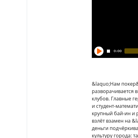
&laquo;Нам покер&
разворачивается в
клубов. Главные г
и студент-математи
крупный бай-ин и 
взлёт взамен на &
деньги подчёркива
культуру города: 