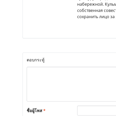
набережной. Кульм
собственная совест
сохранить лицо за
ตอบกระทู้
ชื่อผู้โพส
*