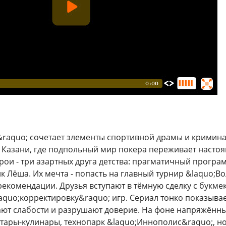
raquo; сочетает элементы спортивной драмы и кримина
 Казани, где подпольный мир покера переживает насто
ерои - три азартных друга детства: прагматичный прог
к Лёша. Их мечта - попасть на главный турнир &laquo;Во
рекомендации. Друзья вступают в тёмную сделку с букме
laquo;корректировку&raquo; игр. Сериал тонко показыва
ют слабости и разрушают доверие. На фоне напряжённы
татары-кулинары, технопарк &laquo;Иннополис&raquo;, 