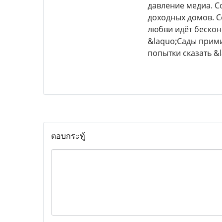
давление медиа. С
доходных домов. С
любви идёт бескон
&laquo;Сады прими
попытки сказать &
ตอบกระทู้