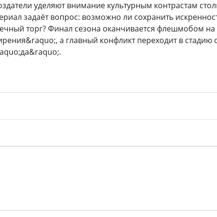
оздатели уделяют внимание культурным контрастам стол
ериал задаёт вопрос: возможно ли сохранить искренность
ечный торг? Финал сезона оканчивается флешмобом на 
рения&raquo;, а главный конфликт переходит в стадию
laquo;да&raquo;.