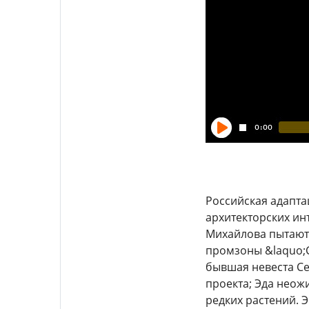
Российская адапта
архитекторских ин
Михайлова пытают
промзоны &laquo;С
бывшая невеста Се
проекта; Эда неож
редких растений. 