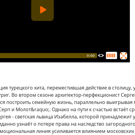
ция турецкого хита, переместившая действие в столицу,
триг. Во втором сезоне архитектор-перфекционист Серг
ся построить семейную жизнь, параллельно выигрывая
ерп и Молот&raquo;. Однако на пути к счастью встаёт с
ргея - светская львица Изабелла, которой принадлежит 
иданно узнаёт о потере права на наследство загородног
Эмоциональная линия усиливается влиянием московских