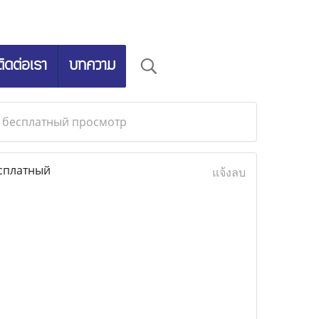
ติดต่อเรา
บทความ
Т бесплатный просмотр
есплатный
แจ้งลบ