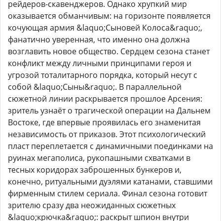
рейдеров-скавенджеров. Однако хрупкий мир
оказывается обманчивым: на горизонте появляется
кочующая армия &laquo;Сыновей Колоса&raquo;,
фанатично уверенная, что именно она должна
возглавить новое общество. Сердцем сезона станет
конфликт между личными принципами героя и
угрозой тоталитарного порядка, который несут с
собой &laquo;Сыны&raquo;. В параллельной
сюжетной линии раскрывается прошлое Арсения:
зритель узнаёт о трагической операции на Дальнем
Востоке, где впервые проявилась его знаменитая
независимость от приказов. Этот психологический
пласт переплетается с динамичными поединками на
руинах мегаполиса, рукопашными схватками в
тесных коридорах заброшенных бункеров и,
конечно, ритуальными дуэлями катанами, ставшими
фирменным стилем сериала. Финал сезона готовит
зрителю сразу два неожиданных сюжетных
&laquo;крючка&raquo;: раскрыт шпион внутри