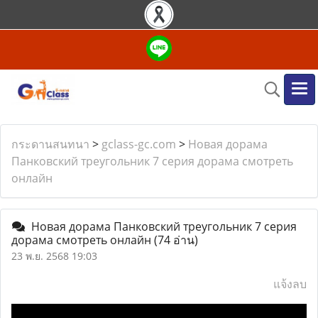
กระดานสนทนา
>
gclass-gc.com
>
Новая дорама
Панковский треугольник 7 серия дорама смотреть
онлайн
Новая дорама Панковский треугольник 7 серия
дорама смотреть онлайн
(74 อ่าน)
23 พ.ย. 2568 19:03
แจ้งลบ