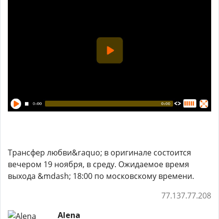
Трансфер любви&raquo; в оригинале состоится
вечером 19 ноября, в среду. Ожидаемое время
выхода &mdash; 18:00 по московскому времени.
77.137.77.208
Alena