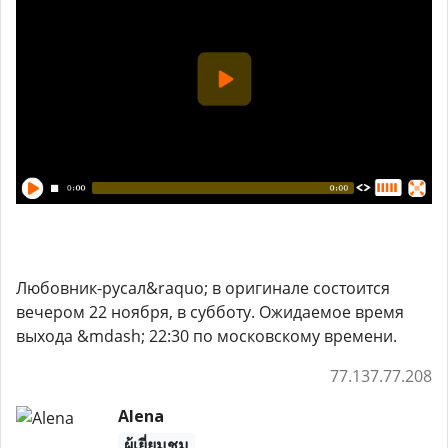
Любовник-русал&raquo; в оригинале состоится
вечером 22 ноября, в субботу. Ожидаемое время
выхода &mdash; 22:30 по московскому времени.
77.137.77.208
Alena
ผู้เยี่ยมชม