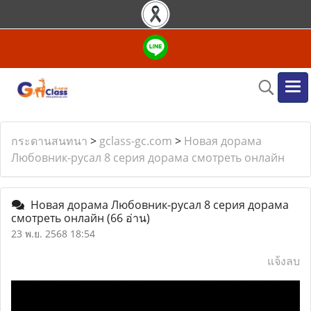
กระดานสนทนา
>
gclass-gc.com
>
Новая дорама
Любовник-русал 8 серия дорама смотреть онлайн
Новая дорама Любовник-русал 8 серия дорама
смотреть онлайн
(66 อ่าน)
23 พ.ย. 2568 18:54
แจ้งลบ