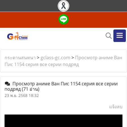
กระดานสนทนา
>
gclass-gc.com
>
Просмотр аниме Ван
Пис 1154 серия все серии подряд
Просмотр аниме Ван Пис 1154 серия все серии
подряд
(71 อ่าน)
23 พ.ย. 2568 18:32
แจ้งลบ