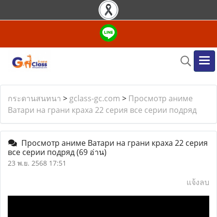
กระดานสนทนา
>
gclass-gc.com
>
Просмотр аниме
Ватари на грани краха 22 серия все серии подряд
Просмотр аниме Ватари на грани краха 22 серия
все серии подряд
(69 อ่าน)
23 พ.ย. 2568 17:51
แจ้งลบ