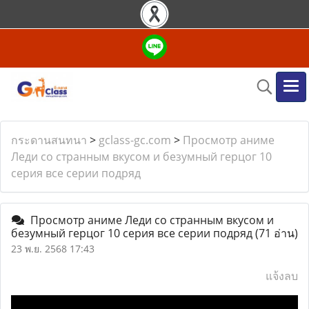
กระดานสนทนา
>
gclass-gc.com
>
Просмотр аниме
Леди со странным вкусом и безумный герцог 10
серия все серии подряд
Просмотр аниме Леди со странным вкусом и
безумный герцог 10 серия все серии подряд
(71 อ่าน)
23 พ.ย. 2568 17:43
แจ้งลบ