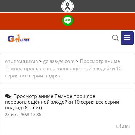
กระดานสนทนา
>
gclass-gc.com
>
Просмотр аниме
Тёмное прошлое перевоплощённой злодейки 10
серия все серии подряд
Просмотр аниме Тёмное прошлое
перевоплощённой злодейки 10 серия все серии
подряд
(61 อ่าน)
23 พ.ย. 2568 17:36
แจ้งลบ