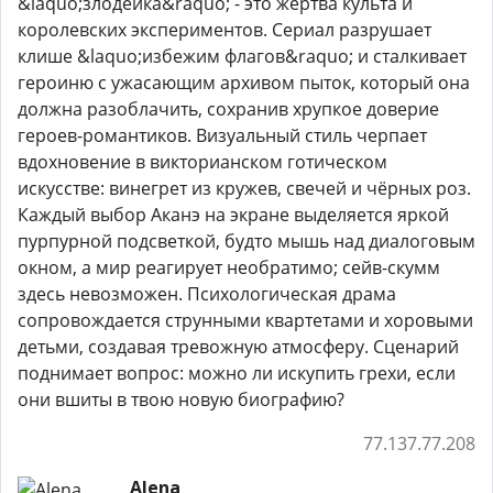
&laquo;злодейка&raquo; - это жертва культа и
королевских экспериментов. Сериал разрушает
клише &laquo;избежим флагов&raquo; и сталкивает
героиню с ужасающим архивом пыток, который она
должна разоблачить, сохранив хрупкое доверие
героев-романтиков. Визуальный стиль черпает
вдохновение в викторианском готическом
искусстве: винегрет из кружев, свечей и чёрных роз.
Каждый выбор Аканэ на экране выделяется яркой
пурпурной подсветкой, будто мышь над диалоговым
окном, а мир реагирует необратимо; сейв-скумм
здесь невозможен. Психологическая драма
сопровождается струнными квартетами и хоровыми
детьми, создавая тревожную атмосферу. Сценарий
поднимает вопрос: можно ли искупить грехи, если
они вшиты в твою новую биографию?
77.137.77.208
Alena