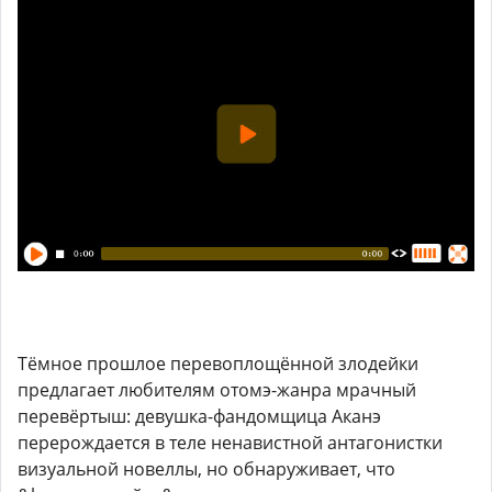
Тёмное прошлое перевоплощённой злодейки
предлагает любителям отомэ-жанра мрачный
перевёртыш: девушка-фандомщица Аканэ
перерождается в теле ненавистной антагонистки
визуальной новеллы, но обнаруживает, что