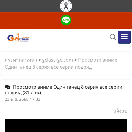
กระดานสนทนา
>
gclass-gc.com
>
Просмотр аниме
Один танец 8 серия все серии подряд
Просмотр аниме Один танец 8 серия все серии
подряд
(81 อ่าน)
23 พ.ย. 2568 17:33
แจ้งลบ