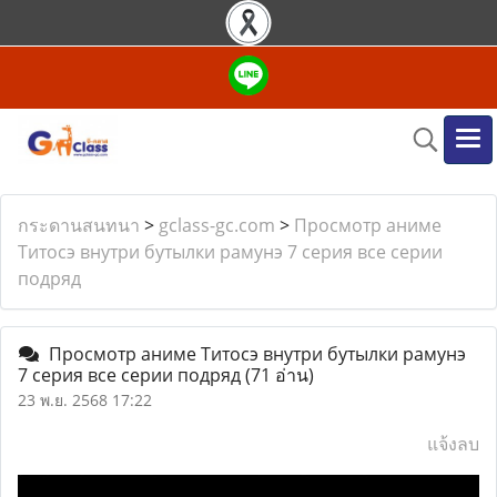
กระดานสนทนา
>
gclass-gc.com
>
Просмотр аниме
Титосэ внутри бутылки рамунэ 7 серия все серии
подряд
Просмотр аниме Титосэ внутри бутылки рамунэ
7 серия все серии подряд
(71 อ่าน)
23 พ.ย. 2568 17:22
แจ้งลบ