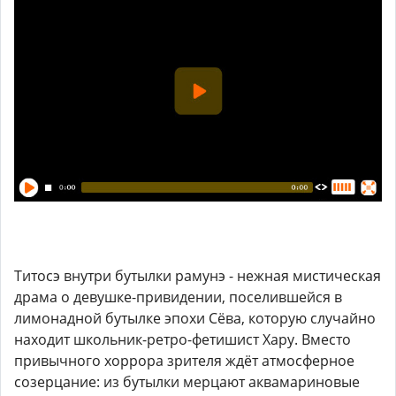
Титосэ внутри бутылки рамунэ - нежная мистическая
драма о девушке-привидении, поселившейся в
лимонадной бутылке эпохи Сёва, которую случайно
находит школьник-ретро-фетишист Хару. Вместо
привычного хоррора зрителя ждёт атмосферное
созерцание: из бутылки мерцают аквамариновые