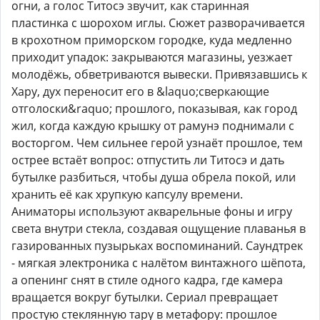
огни, а голос Титосэ звучит, как старинная
пластинка с шорохом иглы. Сюжет разворачивается
в крохотном приморском городке, куда медленно
приходит упадок: закрываются магазины, уезжает
молодёжь, обветриваются вывески. Привязавшись к
Хару, дух переносит его в &laquo;сверкающие
отголоски&raquo; прошлого, показывая, как город
жил, когда каждую крышку от рамунэ поднимали с
восторгом. Чем сильнее герой узнаёт прошлое, тем
острее встаёт вопрос: отпустить ли Титосэ и дать
бутылке разбиться, чтобы душа обрела покой, или
хранить её как хрупкую капсулу времени.
Аниматоры используют акварельные фоны и игру
света внутри стекла, создавая ощущение плаванья в
газированных пузырьках воспоминаний. Саундтрек
- мягкая электроника с налётом винтажного шёпота,
а опенинг снят в стиле одного кадра, где камера
вращается вокруг бутылки. Сериал превращает
простую стеклянную тару в метафору: прошлое