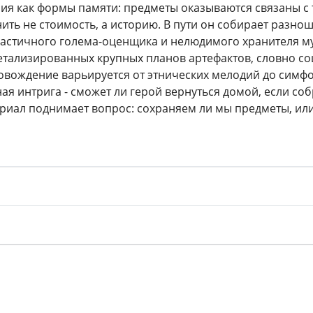
я как формы памяти: предметы оказываются связаны с 
нить не стоимость, а историю. В пути он собирает разн
кастичного голема-оценщика и нелюдимого хранителя му
тализированных крупных планов артефактов, словно сош
вождение варьируется от этнических мелодий до симф
ная интрига - сможет ли герой вернуться домой, если со
риал поднимает вопрос: сохраняем ли мы предметы, ил