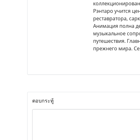
коллекционировани
Рэнтаро учится це
реставратора, сар
Анимация полна де
музыкальное сопро
путешествия. Глав
прежнего мира. Се
ตอบกระทู้