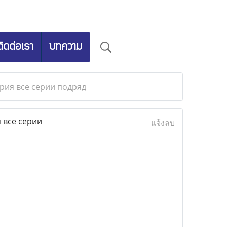
ติดต่อเรา
บทความ
рия все серии подряд
 все серии
แจ้งลบ