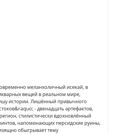
новременно меланхоличный исекай, в
икварных вещей в реальном мире,
 душу истории. Лишённый привычного
токов&raquo; - двенадцать артефактов,
й регион, стилистически вдохновлённый
ринтов, напоминающих персидские руины,
 изящно обыгрывает тему