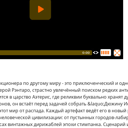
кционера по другому миру - это приключенческий и од
ерой Рэнтаро, страстно увлечённый поиском редких ант
тся в царство Аэтерис, где реликвии буквально хранят
онов, он встаёт перед задачей собрать &laquo;Дюжину Ис
этот мир от распада. Каждый артефакт ведёт его в новы
человеческой цивилизации: от пустынных городов-лаби
сах винтажных дирижаблей эпохи стимпанка. Сценарий