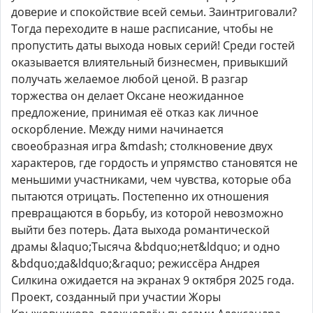
доверие и спокойствие всей семьи. Заинтриговали?
Тогда переходите в наше расписание, чтобы не
пропустить даты выхода новых серий! Среди гостей
оказывается влиятельный бизнесмен, привыкший
получать желаемое любой ценой. В разгар
торжества он делает Оксане неожиданное
предложение, принимая её отказ как личное
оскорбление. Между ними начинается
своеобразная игра &mdash; столкновение двух
характеров, где гордость и упрямство становятся не
меньшими участниками, чем чувства, которые оба
пытаются отрицать. Постепенно их отношения
превращаются в борьбу, из которой невозможно
выйти без потерь. Дата выхода романтической
драмы &laquo;Тысяча &bdquo;нет&ldquo; и одно
&bdquo;да&ldquo;&raquo; режиссёра Андрея
Силкина ожидается на экранах 9 октября 2025 года.
Проект, созданный при участии Жоры