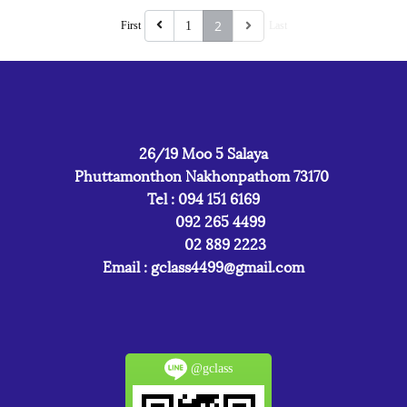
2
First
1
Last
26/19 Moo 5 Salaya
Phuttamonthon Nakhonpathom 73170
Tel : 094 151 6169
092 265 4499
02 889 2223
Email :
gclass4499@gmail.com
@gclass