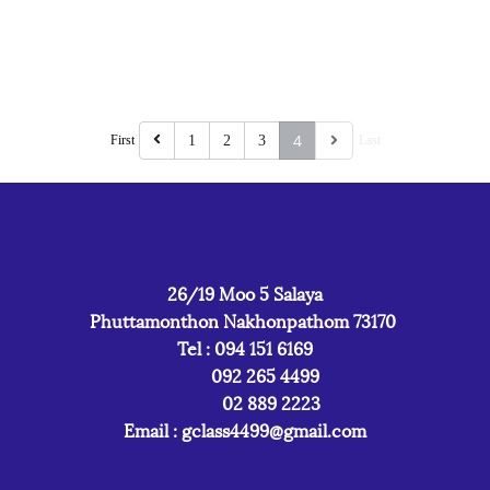
4
First
1
2
3
Last
26/19 Moo 5 Salaya
Phuttamonthon Nakhonpathom 73170
Tel : 094 151 6169
092 265 4499
02 889 2223
Email :
gclass4499@gmail.com